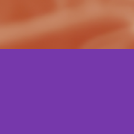
Posts
Curso T
pequeno