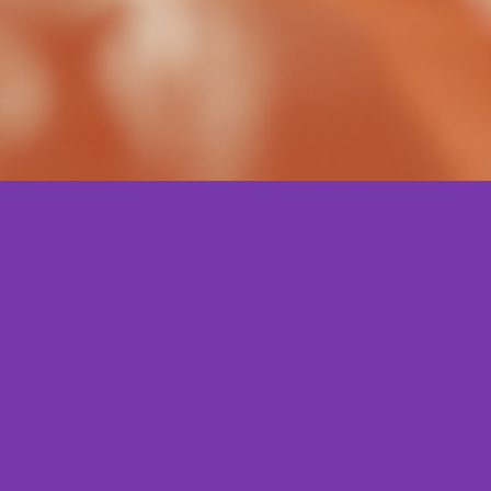
ecnologias Emergente
s negócios