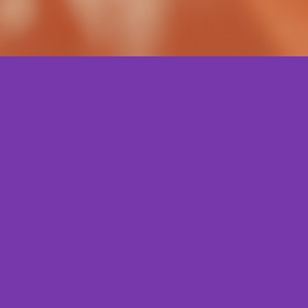
ara crescer
nifica apenas criar algo novo, mas sim 
r original em suas ideias.