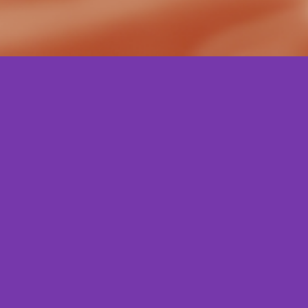
Posts
Inovar p
Inovar não sig
no mercado, se
24.05.24 - 11H20