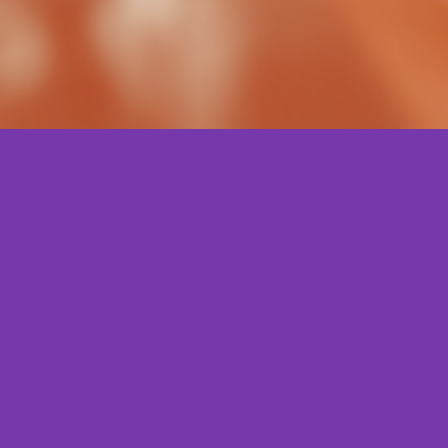
que é e por que o peq
já deve nascer com es
falar sobre a LGPD?