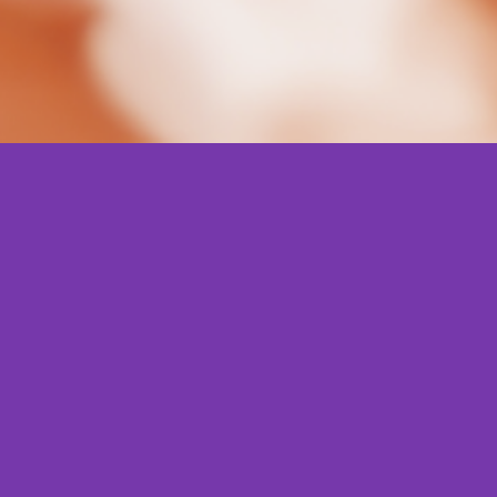
ueno
sa ideia