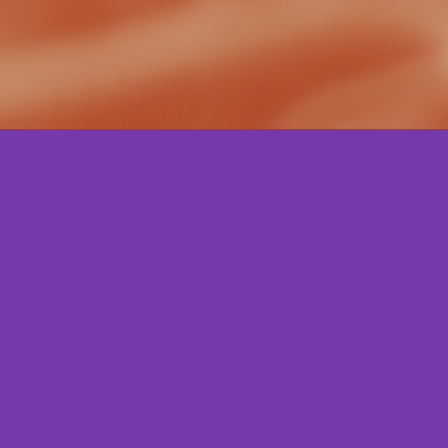
Posts
LGPD: o 
negócio 
Você já ouviu 